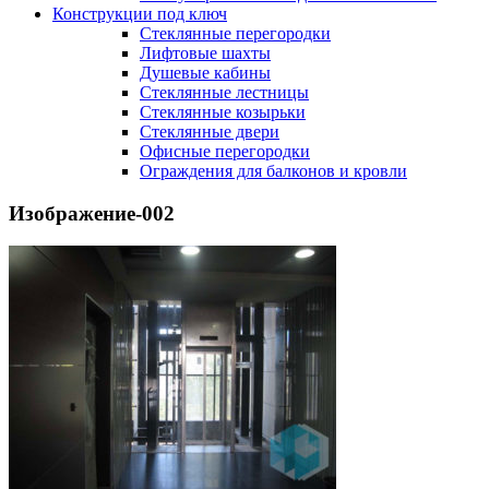
Конструкции под ключ
Стеклянные перегородки
Лифтовые шахты
Душевые кабины
Cтеклянные лестницы
Cтеклянные козырьки
Cтеклянные двери
Офисные перегородки
Ограждения для балконов и кровли
Изображение-002