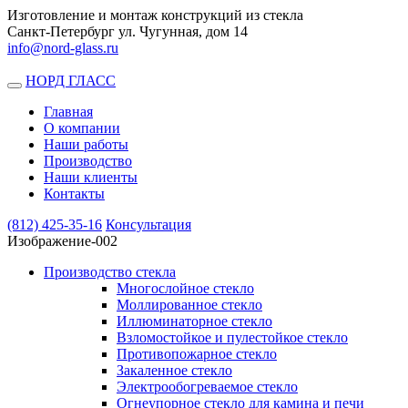
Изготовление и монтаж конструкций из стекла
Санкт-Петербург ул. Чугунная, дом 14
info@nord-glass.ru
НОРД ГЛАСС
Toggle
navigation
Главная
О компании
Наши работы
Производство
Наши клиенты
Контакты
(812)
425-35-16
Консультация
Изображение-002
Производство стекла
Многослойное стекло
Моллированное стекло
Иллюминаторное стекло
Взломостойкое и пулестойкое стекло
Противопожарное стекло
Закаленное стекло
Электрообогреваемое стекло
Огнеупорное стекло для камина и печи