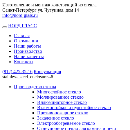
Изготовление и монтаж конструкций из стекла
Санкт-Петербург ул. Чугунная, дом 14
info@nord-glass.ru
НОРД ГЛАСС
Toggle
navigation
Главная
О компании
Наши работы
Производство
Наши клиенты
Контакты
(812)
425-35-16
Консультация
stainless_steel_enclosures-6
Производство стекла
Многослойное стекло
Моллированное стекло
Иллюминаторное стекло
Взломостойкое и пулестойкое стекло
Противопожарное стекло
Закаленное стекло
Электрообогреваемое стекло
Огнеупорное стекло для камина и печи