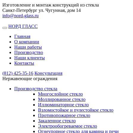
Изготовление и монтаж конструкций из стекла
Санкт-Петербург ул. Чугунная, дом 14
info@nord-glass.ru
НОРД ГЛАСС
Toggle
navigation
Главная
О компании
Наши работы
Производство
Наши клиенты
Контакты
(812)
425-35-16
Консультация
Нержавеющие ограждения
Производство стекла
Многослойное стекло
Моллированное стекло
Иллюминаторное стекло
Взломостойкое и пулестойкое стекло
Противопожарное стекло
Закаленное стекло
Электрообогреваемое стекло
Огнеупорное стекло для камина и печи