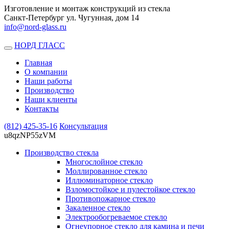
Изготовление и монтаж конструкций из стекла
Санкт-Петербург ул. Чугунная, дом 14
info@nord-glass.ru
НОРД ГЛАСС
Toggle
navigation
Главная
О компании
Наши работы
Производство
Наши клиенты
Контакты
(812)
425-35-16
Консультация
u8qzNP55zVM
Производство стекла
Многослойное стекло
Моллированное стекло
Иллюминаторное стекло
Взломостойкое и пулестойкое стекло
Противопожарное стекло
Закаленное стекло
Электрообогреваемое стекло
Огнеупорное стекло для камина и печи