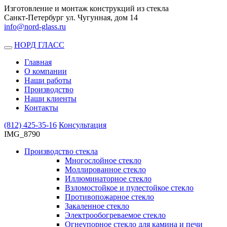
Изготовление и монтаж конструкций из стекла
Санкт-Петербург ул. Чугунная, дом 14
info@nord-glass.ru
НОРД ГЛАСС
Toggle
navigation
Главная
О компании
Наши работы
Производство
Наши клиенты
Контакты
(812)
425-35-16
Консультация
IMG_8790
Производство стекла
Многослойное стекло
Моллированное стекло
Иллюминаторное стекло
Взломостойкое и пулестойкое стекло
Противопожарное стекло
Закаленное стекло
Электрообогреваемое стекло
Огнеупорное стекло для камина и печи