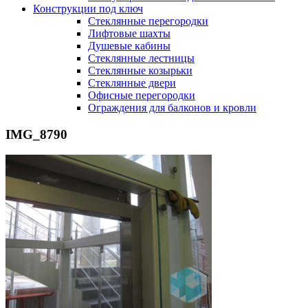
Конструкции под ключ
Стеклянные перегородки
Лифтовые шахты
Душевые кабины
Cтеклянные лестницы
Cтеклянные козырьки
Cтеклянные двери
Офисные перегородки
Ограждения для балконов и кровли
IMG_8790