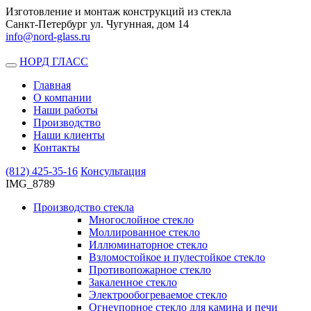
Изготовление и монтаж конструкций из стекла
Санкт-Петербург ул. Чугунная, дом 14
info@nord-glass.ru
НОРД ГЛАСС
Toggle
navigation
Главная
О компании
Наши работы
Производство
Наши клиенты
Контакты
(812)
425-35-16
Консультация
IMG_8789
Производство стекла
Многослойное стекло
Моллированное стекло
Иллюминаторное стекло
Взломостойкое и пулестойкое стекло
Противопожарное стекло
Закаленное стекло
Электрообогреваемое стекло
Огнеупорное стекло для камина и печи