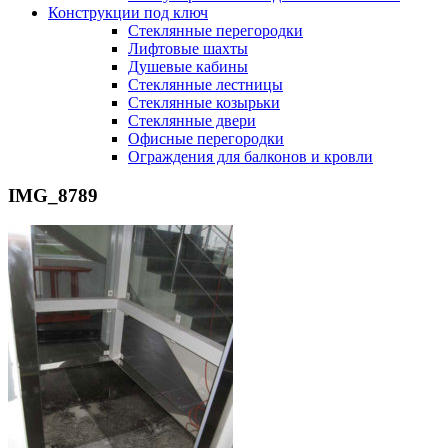
Конструкции под ключ
Стеклянные перегородки
Лифтовые шахты
Душевые кабины
Cтеклянные лестницы
Cтеклянные козырьки
Cтеклянные двери
Офисные перегородки
Ограждения для балконов и кровли
IMG_8789