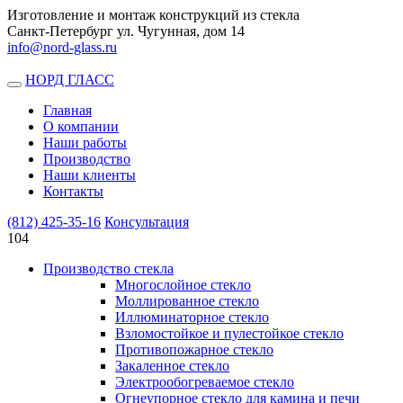
Изготовление и монтаж конструкций из стекла
Санкт-Петербург ул. Чугунная, дом 14
info@nord-glass.ru
НОРД ГЛАСС
Toggle
navigation
Главная
О компании
Наши работы
Производство
Наши клиенты
Контакты
(812)
425-35-16
Консультация
104
Производство стекла
Многослойное стекло
Моллированное стекло
Иллюминаторное стекло
Взломостойкое и пулестойкое стекло
Противопожарное стекло
Закаленное стекло
Электрообогреваемое стекло
Огнеупорное стекло для камина и печи