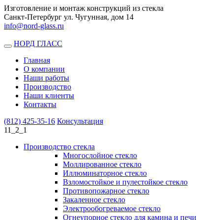
Изготовление и монтаж конструкций из стекла
Санкт-Петербург ул. Чугунная, дом 14
info@nord-glass.ru
НОРД ГЛАСС
Toggle
navigation
Главная
О компании
Наши работы
Производство
Наши клиенты
Контакты
(812)
425-35-16
Консультация
11_2_1
Производство стекла
Многослойное стекло
Моллированное стекло
Иллюминаторное стекло
Взломостойкое и пулестойкое стекло
Противопожарное стекло
Закаленное стекло
Электрообогреваемое стекло
Огнеупорное стекло для камина и печи