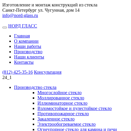
Изготовление и монтаж конструкций из стекла
Санкт-Петербург ул. Чугунная, дом 14
info@nord-glass.ru
НОРД ГЛАСС
Toggle
navigation
Главная
О компании
Наши работы
Производство
Наши клиенты
Контакты
(812)
425-35-16
Консультация
24_1
Производство стекла
Многослойное стекло
Моллированное стекло
Иллюминаторное стекло
Взломостойкое и пулестойкое стекло
Противопожарное стекло
Закаленное стекло
Электрообогреваемое стекло
Огнеупорное стекло для камина и печи