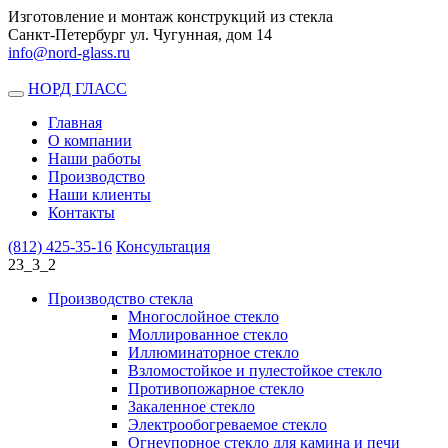
Изготовление и монтаж конструкций из стекла
Санкт-Петербург ул. Чугунная, дом 14
info@nord-glass.ru
НОРД ГЛАСС
Toggle
navigation
Главная
О компании
Наши работы
Производство
Наши клиенты
Контакты
(812)
425-35-16
Консультация
23_3_2
Производство стекла
Многослойное стекло
Моллированное стекло
Иллюминаторное стекло
Взломостойкое и пулестойкое стекло
Противопожарное стекло
Закаленное стекло
Электрообогреваемое стекло
Огнеупорное стекло для камина и печи