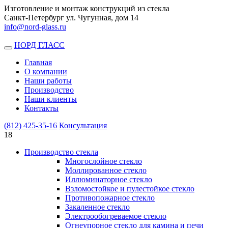
Изготовление и монтаж конструкций из стекла
Санкт-Петербург ул. Чугунная, дом 14
info@nord-glass.ru
НОРД ГЛАСС
Toggle
navigation
Главная
О компании
Наши работы
Производство
Наши клиенты
Контакты
(812)
425-35-16
Консультация
18
Производство стекла
Многослойное стекло
Моллированное стекло
Иллюминаторное стекло
Взломостойкое и пулестойкое стекло
Противопожарное стекло
Закаленное стекло
Электрообогреваемое стекло
Огнеупорное стекло для камина и печи