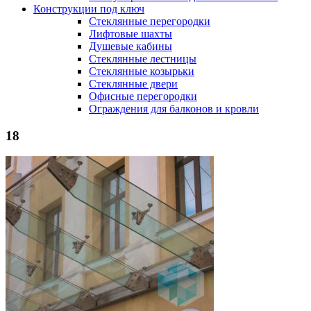
Конструкции под ключ
Стеклянные перегородки
Лифтовые шахты
Душевые кабины
Cтеклянные лестницы
Cтеклянные козырьки
Cтеклянные двери
Офисные перегородки
Ограждения для балконов и кровли
18