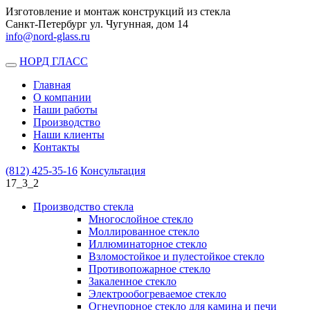
Изготовление и монтаж конструкций из стекла
Санкт-Петербург ул. Чугунная, дом 14
info@nord-glass.ru
НОРД ГЛАСС
Toggle
navigation
Главная
О компании
Наши работы
Производство
Наши клиенты
Контакты
(812)
425-35-16
Консультация
17_3_2
Производство стекла
Многослойное стекло
Моллированное стекло
Иллюминаторное стекло
Взломостойкое и пулестойкое стекло
Противопожарное стекло
Закаленное стекло
Электрообогреваемое стекло
Огнеупорное стекло для камина и печи