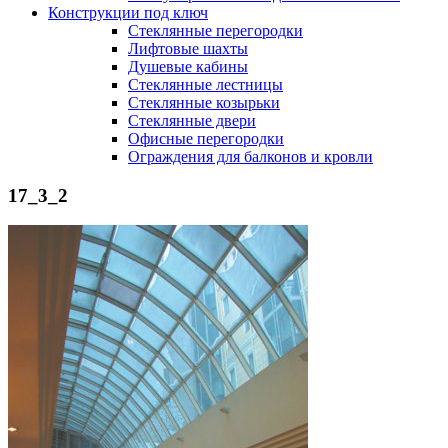
Конструкции под ключ
Стеклянные перегородки
Лифтовые шахты
Душевые кабины
Cтеклянные лестницы
Cтеклянные козырьки
Cтеклянные двери
Офисные перегородки
Ограждения для балконов и кровли
17_3_2