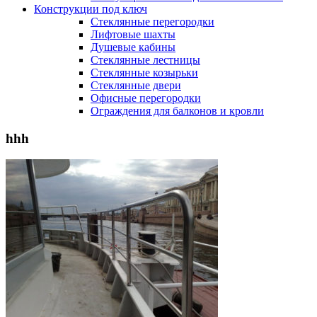
Конструкции под ключ
Стеклянные перегородки
Лифтовые шахты
Душевые кабины
Cтеклянные лестницы
Cтеклянные козырьки
Cтеклянные двери
Офисные перегородки
Ограждения для балконов и кровли
hhh