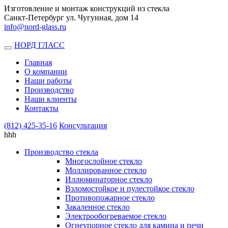
Изготовление и монтаж конструкций из стекла
Санкт-Петербург ул. Чугунная, дом 14
info@nord-glass.ru
НОРД ГЛАСС
Toggle
navigation
Главная
О компании
Наши работы
Производство
Наши клиенты
Контакты
(812)
425-35-16
Консультация
hhh
Производство стекла
Многослойное стекло
Моллированное стекло
Иллюминаторное стекло
Взломостойкое и пулестойкое стекло
Противопожарное стекло
Закаленное стекло
Электрообогреваемое стекло
Огнеупорное стекло для камина и печи