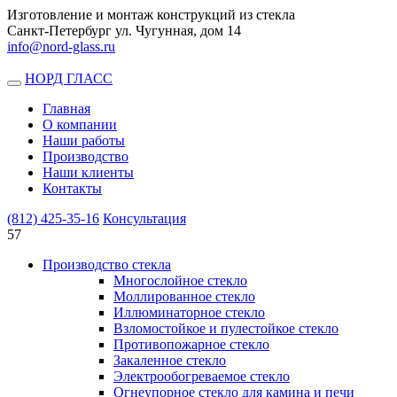
Изготовление и монтаж конструкций из стекла
Санкт-Петербург ул. Чугунная, дом 14
info@nord-glass.ru
НОРД ГЛАСС
Toggle
navigation
Главная
О компании
Наши работы
Производство
Наши клиенты
Контакты
(812)
425-35-16
Консультация
57
Производство стекла
Многослойное стекло
Моллированное стекло
Иллюминаторное стекло
Взломостойкое и пулестойкое стекло
Противопожарное стекло
Закаленное стекло
Электрообогреваемое стекло
Огнеупорное стекло для камина и печи