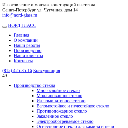
Изготовление и монтаж конструкций из стекла
Санкт-Петербург ул. Чугунная, дом 14
info@nord-glass.ru
НОРД ГЛАСС
Toggle
navigation
Главная
О компании
Наши работы
Производство
Наши клиенты
Контакты
(812)
425-35-16
Консультация
49
Производство стекла
Многослойное стекло
Моллированное стекло
Иллюминаторное стекло
Взломостойкое и пулестойкое стекло
Противопожарное стекло
Закаленное стекло
Электрообогреваемое стекло
Огнеупорное стекло для камина и печи