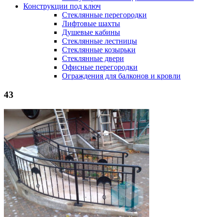
Конструкции под ключ
Стеклянные перегородки
Лифтовые шахты
Душевые кабины
Cтеклянные лестницы
Cтеклянные козырьки
Cтеклянные двери
Офисные перегородки
Ограждения для балконов и кровли
43