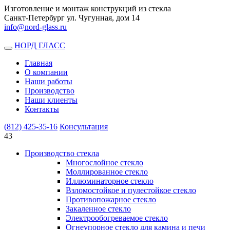
Изготовление и монтаж конструкций из стекла
Санкт-Петербург ул. Чугунная, дом 14
info@nord-glass.ru
НОРД ГЛАСС
Toggle
navigation
Главная
О компании
Наши работы
Производство
Наши клиенты
Контакты
(812)
425-35-16
Консультация
43
Производство стекла
Многослойное стекло
Моллированное стекло
Иллюминаторное стекло
Взломостойкое и пулестойкое стекло
Противопожарное стекло
Закаленное стекло
Электрообогреваемое стекло
Огнеупорное стекло для камина и печи