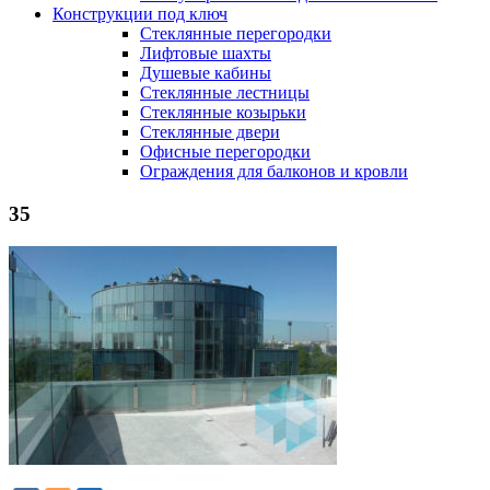
Конструкции под ключ
Стеклянные перегородки
Лифтовые шахты
Душевые кабины
Cтеклянные лестницы
Cтеклянные козырьки
Cтеклянные двери
Офисные перегородки
Ограждения для балконов и кровли
35