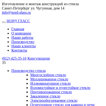
Изготовление и монтаж конструкций из стекла
Санкт-Петербург ул. Чугунная, дом 14
info@nord-glass.ru
НОРД ГЛАСС
Toggle
navigation
Главная
О компании
Наши работы
Производство
Наши клиенты
Контакты
(812)
425-35-16
Консультация
35
Производство стекла
Многослойное стекло
Моллированное стекло
Иллюминаторное стекло
Взломостойкое и пулестойкое стекло
Противопожарное стекло
Закаленное стекло
Электрообогреваемое стекло
Огнеупорное стекло для камина и печи