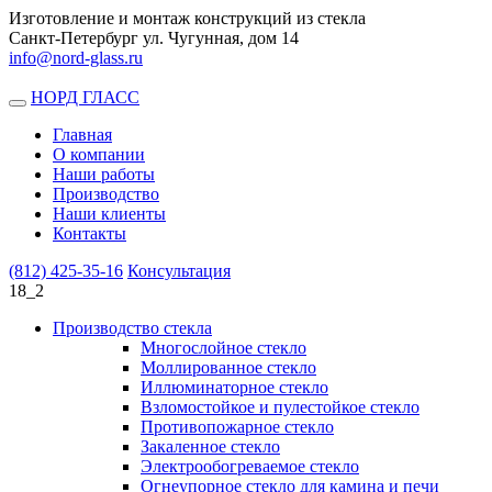
Изготовление и монтаж конструкций из стекла
Санкт-Петербург ул. Чугунная, дом 14
info@nord-glass.ru
НОРД ГЛАСС
Toggle
navigation
Главная
О компании
Наши работы
Производство
Наши клиенты
Контакты
(812)
425-35-16
Консультация
18_2
Производство стекла
Многослойное стекло
Моллированное стекло
Иллюминаторное стекло
Взломостойкое и пулестойкое стекло
Противопожарное стекло
Закаленное стекло
Электрообогреваемое стекло
Огнеупорное стекло для камина и печи