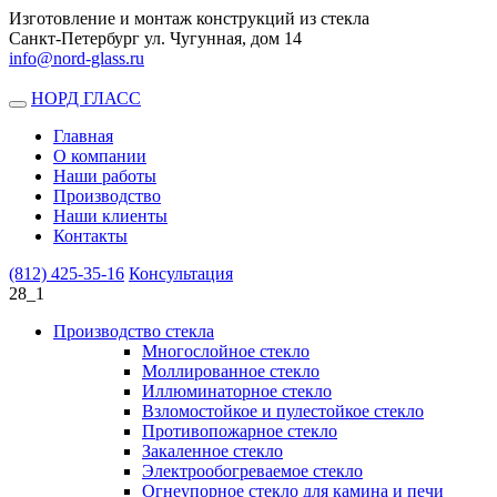
Изготовление и монтаж конструкций из стекла
Санкт-Петербург ул. Чугунная, дом 14
info@nord-glass.ru
НОРД ГЛАСС
Toggle
navigation
Главная
О компании
Наши работы
Производство
Наши клиенты
Контакты
(812)
425-35-16
Консультация
28_1
Производство стекла
Многослойное стекло
Моллированное стекло
Иллюминаторное стекло
Взломостойкое и пулестойкое стекло
Противопожарное стекло
Закаленное стекло
Электрообогреваемое стекло
Огнеупорное стекло для камина и печи