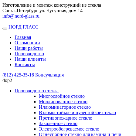
Изготовление и монтаж конструкций из стекла
Санкт-Петербург ул. Чугунная, дом 14
info@nord-glass.ru
НОРД ГЛАСС
Toggle
navigation
Главная
О компании
Наши работы
Производство
Наши клиенты
Контакты
(812)
425-35-16
Консультация
dop2
Производство стекла
Многослойное стекло
Моллированное стекло
Иллюминаторное стекло
Взломостойкое и пулестойкое стекло
Противопожарное стекло
Закаленное стекло
Электрообогреваемое стекло
Огнеупорное стекло для камина и печи