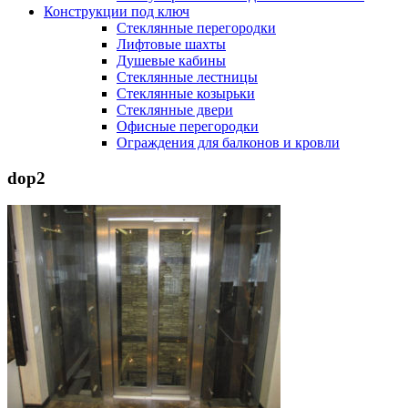
Конструкции под ключ
Стеклянные перегородки
Лифтовые шахты
Душевые кабины
Cтеклянные лестницы
Cтеклянные козырьки
Cтеклянные двери
Офисные перегородки
Ограждения для балконов и кровли
dop2