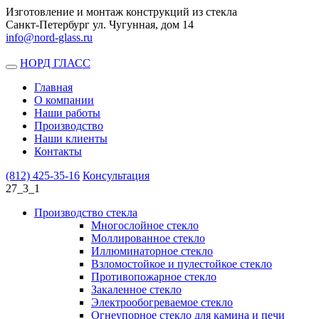
Изготовление и монтаж конструкций из стекла
Санкт-Петербург ул. Чугунная, дом 14
info@nord-glass.ru
НОРД ГЛАСС
Toggle
navigation
Главная
О компании
Наши работы
Производство
Наши клиенты
Контакты
(812)
425-35-16
Консультация
27_3_1
Производство стекла
Многослойное стекло
Моллированное стекло
Иллюминаторное стекло
Взломостойкое и пулестойкое стекло
Противопожарное стекло
Закаленное стекло
Электрообогреваемое стекло
Огнеупорное стекло для камина и печи