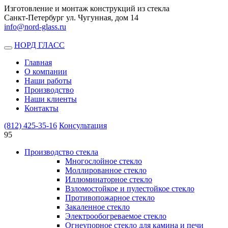
Изготовление и монтаж конструкций из стекла
Санкт-Петербург ул. Чугунная, дом 14
info@nord-glass.ru
НОРД ГЛАСС
Toggle
navigation
Главная
О компании
Наши работы
Производство
Наши клиенты
Контакты
(812)
425-35-16
Консультация
95
Производство стекла
Многослойное стекло
Моллированное стекло
Иллюминаторное стекло
Взломостойкое и пулестойкое стекло
Противопожарное стекло
Закаленное стекло
Электрообогреваемое стекло
Огнеупорное стекло для камина и печи