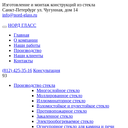
Изготовление и монтаж конструкций из стекла
Санкт-Петербург ул. Чугунная, дом 14
info@nord-glass.ru
НОРД ГЛАСС
Toggle
navigation
Главная
О компании
Наши работы
Производство
Наши клиенты
Контакты
(812)
425-35-16
Консультация
93
Производство стекла
Многослойное стекло
Моллированное стекло
Иллюминаторное стекло
Взломостойкое и пулестойкое стекло
Противопожарное стекло
Закаленное стекло
Электрообогреваемое стекло
Огнеупорное стекло для камина и печи