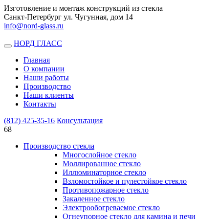
Изготовление и монтаж конструкций из стекла
Санкт-Петербург ул. Чугунная, дом 14
info@nord-glass.ru
НОРД ГЛАСС
Toggle
navigation
Главная
О компании
Наши работы
Производство
Наши клиенты
Контакты
(812)
425-35-16
Консультация
68
Производство стекла
Многослойное стекло
Моллированное стекло
Иллюминаторное стекло
Взломостойкое и пулестойкое стекло
Противопожарное стекло
Закаленное стекло
Электрообогреваемое стекло
Огнеупорное стекло для камина и печи