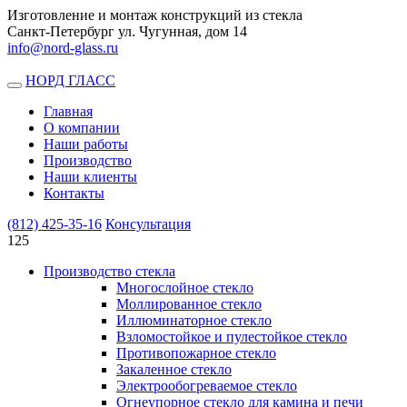
Изготовление и монтаж конструкций из стекла
Санкт-Петербург ул. Чугунная, дом 14
info@nord-glass.ru
НОРД ГЛАСС
Toggle
navigation
Главная
О компании
Наши работы
Производство
Наши клиенты
Контакты
(812)
425-35-16
Консультация
125
Производство стекла
Многослойное стекло
Моллированное стекло
Иллюминаторное стекло
Взломостойкое и пулестойкое стекло
Противопожарное стекло
Закаленное стекло
Электрообогреваемое стекло
Огнеупорное стекло для камина и печи