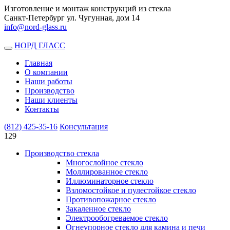
Изготовление и монтаж конструкций из стекла
Санкт-Петербург ул. Чугунная, дом 14
info@nord-glass.ru
НОРД ГЛАСС
Toggle
navigation
Главная
О компании
Наши работы
Производство
Наши клиенты
Контакты
(812)
425-35-16
Консультация
129
Производство стекла
Многослойное стекло
Моллированное стекло
Иллюминаторное стекло
Взломостойкое и пулестойкое стекло
Противопожарное стекло
Закаленное стекло
Электрообогреваемое стекло
Огнеупорное стекло для камина и печи