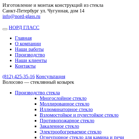
Изготовление и монтаж конструкций из стекла
Санкт-Петербург ул. Чугунная, дом 14
info@nord-glass.ru
НОРД ГЛАСС
Toggle
navigation
Главная
О компании
Наши работы
Производство
Наши клиенты
Контакты
(812)
425-35-16
Консультация
Волосово — стеклянный козырек
Производство стекла
Многослойное стекло
Моллированное стекло
Иллюминаторное стекло
Взломостойкое и пулестойкое стекло
Противопожарное стекло
Закаленное стекло
Электрообогреваемое стекло
Огнеупорное стекло для камина и печи