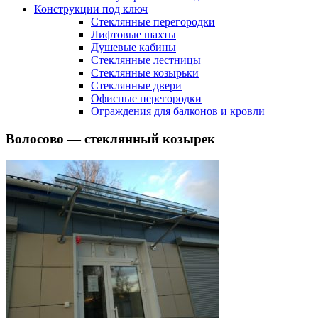
Конструкции под ключ
Стеклянные перегородки
Лифтовые шахты
Душевые кабины
Cтеклянные лестницы
Cтеклянные козырьки
Cтеклянные двери
Офисные перегородки
Ограждения для балконов и кровли
Волосово — стеклянный козырек