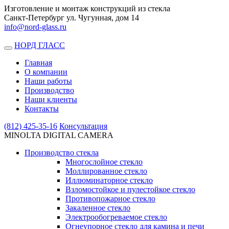
Изготовление и монтаж конструкций из стекла
Санкт-Петербург ул. Чугунная, дом 14
info@nord-glass.ru
НОРД ГЛАСС
Toggle
navigation
Главная
О компании
Наши работы
Производство
Наши клиенты
Контакты
(812)
425-35-16
Консультация
MINOLTA DIGITAL CAMERA
Производство стекла
Многослойное стекло
Моллированное стекло
Иллюминаторное стекло
Взломостойкое и пулестойкое стекло
Противопожарное стекло
Закаленное стекло
Электрообогреваемое стекло
Огнеупорное стекло для камина и печи