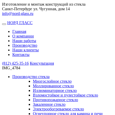
Изготовление и монтаж конструкций из стекла
Санкт-Петербург ул. Чугунная, дом 14
info@nord-glass.ru
НОРД ГЛАСС
Toggle
navigation
Главная
О компании
Наши работы
Производство
Наши клиенты
Контакты
(812)
425-35-16
Консультация
IMG_4784
Производство стекла
Многослойное стекло
Моллированное стекло
Иллюминаторное стекло
Взломостойкое и пулестойкое стекло
Противопожарное стекло
Закаленное стекло
Электрообогреваемое стекло
Огнеупорное стекло для камина и печи