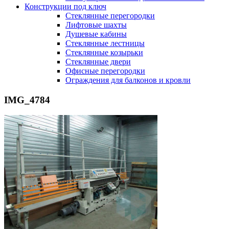
Конструкции под ключ
Стеклянные перегородки
Лифтовые шахты
Душевые кабины
Cтеклянные лестницы
Cтеклянные козырьки
Cтеклянные двери
Офисные перегородки
Ограждения для балконов и кровли
IMG_4784