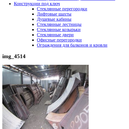
Конструкции под ключ
Стеклянные перегородки
Лифтовые шахты
Душевые кабины
Cтеклянные лестницы
Cтеклянные козырьки
Cтеклянные двери
Офисные перегородки
Ограждения для балконов и кровли
img_4514