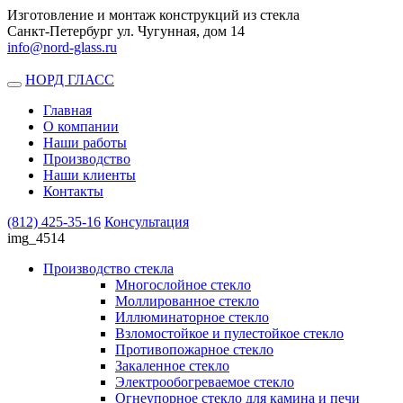
Изготовление и монтаж конструкций из стекла
Санкт-Петербург ул. Чугунная, дом 14
info@nord-glass.ru
НОРД ГЛАСС
Toggle
navigation
Главная
О компании
Наши работы
Производство
Наши клиенты
Контакты
(812)
425-35-16
Консультация
img_4514
Производство стекла
Многослойное стекло
Моллированное стекло
Иллюминаторное стекло
Взломостойкое и пулестойкое стекло
Противопожарное стекло
Закаленное стекло
Электрообогреваемое стекло
Огнеупорное стекло для камина и печи