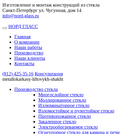
Изготовление и монтаж конструкций из стекла
Санкт-Петербург ул. Чугунная, дом 14
info@nord-glass.ru
НОРД ГЛАСС
Toggle
navigation
Главная
О компании
Наши работы
Производство
Наши клиенты
Контакты
(812)
425-35-16
Консультация
metallokarkasy-liftovykh-shakht
Производство стекла
Многослойное стекло
Моллированное стекло
Иллюминаторное стекло
Взломостойкое и пулестойкое стекло
Противопожарное стекло
Закаленное стекло
Электрообогреваемое стекло
Огнеупорное стекло для камина и печи