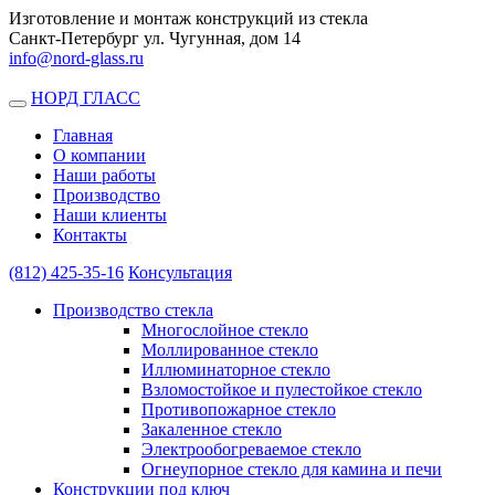
Изготовление и монтаж конструкций из стекла
Санкт-Петербург ул. Чугунная, дом 14
info@nord-glass.ru
НОРД ГЛАСС
Toggle
navigation
Главная
О компании
Наши работы
Производство
Наши клиенты
Контакты
(812)
425-35-16
Консультация
Производство стекла
Многослойное стекло
Моллированное стекло
Иллюминаторное стекло
Взломостойкое и пулестойкое стекло
Противопожарное стекло
Закаленное стекло
Электрообогреваемое стекло
Огнеупорное стекло для камина и печи
Конструкции под ключ