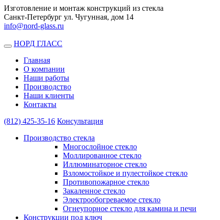
Изготовление и монтаж конструкций из стекла
Санкт-Петербург ул. Чугунная, дом 14
info@nord-glass.ru
НОРД ГЛАСС
Toggle
navigation
Главная
О компании
Наши работы
Производство
Наши клиенты
Контакты
(812)
425-35-16
Консультация
Производство стекла
Многослойное стекло
Моллированное стекло
Иллюминаторное стекло
Взломостойкое и пулестойкое стекло
Противопожарное стекло
Закаленное стекло
Электрообогреваемое стекло
Огнеупорное стекло для камина и печи
Конструкции под ключ