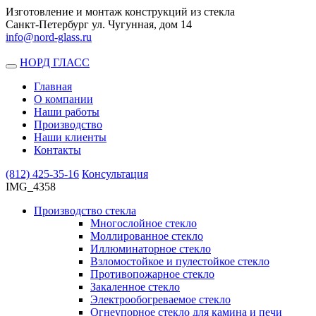
Изготовление и монтаж конструкций из стекла
Санкт-Петербург ул. Чугунная, дом 14
info@nord-glass.ru
НОРД ГЛАСС
Toggle
navigation
Главная
О компании
Наши работы
Производство
Наши клиенты
Контакты
(812)
425-35-16
Консультация
IMG_4358
Производство стекла
Многослойное стекло
Моллированное стекло
Иллюминаторное стекло
Взломостойкое и пулестойкое стекло
Противопожарное стекло
Закаленное стекло
Электрообогреваемое стекло
Огнеупорное стекло для камина и печи