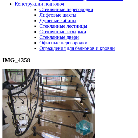
Конструкции под ключ
Стеклянные перегородки
Лифтовые шахты
Душевые кабины
Cтеклянные лестницы
Cтеклянные козырьки
Cтеклянные двери
Офисные перегородки
Ограждения для балконов и кровли
IMG_4358