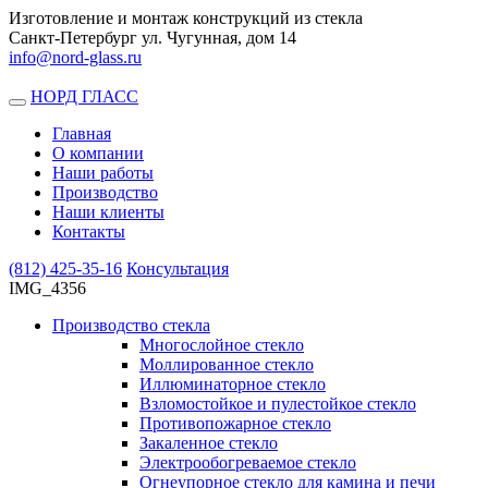
Изготовление и монтаж конструкций из стекла
Санкт-Петербург ул. Чугунная, дом 14
info@nord-glass.ru
НОРД ГЛАСС
Toggle
navigation
Главная
О компании
Наши работы
Производство
Наши клиенты
Контакты
(812)
425-35-16
Консультация
IMG_4356
Производство стекла
Многослойное стекло
Моллированное стекло
Иллюминаторное стекло
Взломостойкое и пулестойкое стекло
Противопожарное стекло
Закаленное стекло
Электрообогреваемое стекло
Огнеупорное стекло для камина и печи