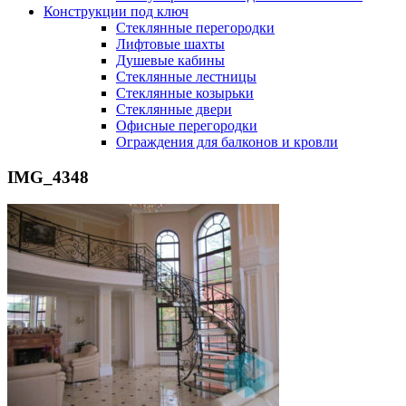
Конструкции под ключ
Стеклянные перегородки
Лифтовые шахты
Душевые кабины
Cтеклянные лестницы
Cтеклянные козырьки
Cтеклянные двери
Офисные перегородки
Ограждения для балконов и кровли
IMG_4348