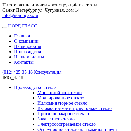
Изготовление и монтаж конструкций из стекла
Санкт-Петербург ул. Чугунная, дом 14
info@nord-glass.ru
НОРД ГЛАСС
Toggle
navigation
Главная
О компании
Наши работы
Производство
Наши клиенты
Контакты
(812)
425-35-16
Консультация
IMG_4348
Производство стекла
Многослойное стекло
Моллированное стекло
Иллюминаторное стекло
Взломостойкое и пулестойкое стекло
Противопожарное стекло
Закаленное стекло
Электрообогреваемое стекло
Огнеупорное стекло для камина и печи