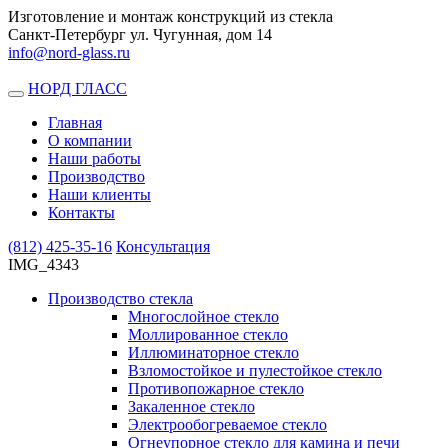
Изготовление и монтаж конструкций из стекла
Санкт-Петербург ул. Чугунная, дом 14
info@nord-glass.ru
НОРД ГЛАСС
Toggle
navigation
Главная
О компании
Наши работы
Производство
Наши клиенты
Контакты
(812)
425-35-16
Консультация
IMG_4343
Производство стекла
Многослойное стекло
Моллированное стекло
Иллюминаторное стекло
Взломостойкое и пулестойкое стекло
Противопожарное стекло
Закаленное стекло
Электрообогреваемое стекло
Огнеупорное стекло для камина и печи