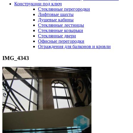
Конструкции под ключ
Стеклянные перегородки
Лифтовые шахты
Душевые кабины
Cтеклянные лестницы
Cтеклянные козырьки
Cтеклянные двери
Офисные перегородки
Ограждения для балконов и кровли
IMG_4343