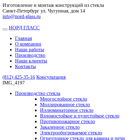
Изготовление и монтаж конструкций из стекла
Санкт-Петербург ул. Чугунная, дом 14
info@nord-glass.ru
НОРД ГЛАСС
Toggle
navigation
Главная
О компании
Наши работы
Производство
Наши клиенты
Контакты
(812)
425-35-16
Консультация
IMG_4197
Производство стекла
Многослойное стекло
Моллированное стекло
Иллюминаторное стекло
Взломостойкое и пулестойкое стекло
Противопожарное стекло
Закаленное стекло
Электрообогреваемое стекло
Огнеупорное стекло для камина и печи