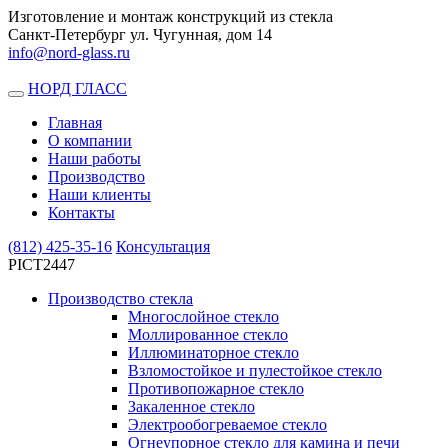
Изготовление и монтаж конструкций из стекла
Санкт-Петербург ул. Чугунная, дом 14
info@nord-glass.ru
НОРД ГЛАСС
Toggle
navigation
Главная
О компании
Наши работы
Производство
Наши клиенты
Контакты
(812)
425-35-16
Консультация
PICT2447
Производство стекла
Многослойное стекло
Моллированное стекло
Иллюминаторное стекло
Взломостойкое и пулестойкое стекло
Противопожарное стекло
Закаленное стекло
Электрообогреваемое стекло
Огнеупорное стекло для камина и печи