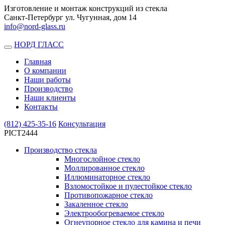
Изготовление и монтаж конструкций из стекла
Санкт-Петербург ул. Чугунная, дом 14
info@nord-glass.ru
НОРД ГЛАСС
Toggle
navigation
Главная
О компании
Наши работы
Производство
Наши клиенты
Контакты
(812)
425-35-16
Консультация
PICT2444
Производство стекла
Многослойное стекло
Моллированное стекло
Иллюминаторное стекло
Взломостойкое и пулестойкое стекло
Противопожарное стекло
Закаленное стекло
Электрообогреваемое стекло
Огнеупорное стекло для камина и печи