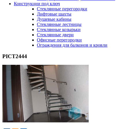
Конструкции под ключ
Стеклянные перегородки
Лифтовые шахты
Душевые кабины
Cтеклянные лестницы
Cтеклянные козырьки
Cтеклянные двери
Офисные перегородки
Ограждения для балконов и кровли
PICT2444