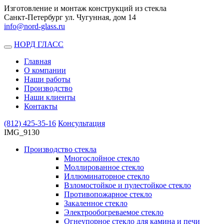
Изготовление и монтаж конструкций из стекла
Санкт-Петербург ул. Чугунная, дом 14
info@nord-glass.ru
НОРД ГЛАСС
Toggle
navigation
Главная
О компании
Наши работы
Производство
Наши клиенты
Контакты
(812)
425-35-16
Консультация
IMG_9130
Производство стекла
Многослойное стекло
Моллированное стекло
Иллюминаторное стекло
Взломостойкое и пулестойкое стекло
Противопожарное стекло
Закаленное стекло
Электрообогреваемое стекло
Огнеупорное стекло для камина и печи