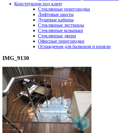
Конструкции под ключ
Стеклянные перегородки
Лифтовые шахты
Душевые кабины
Cтеклянные лестницы
Cтеклянные козырьки
Cтеклянные двери
Офисные перегородки
Ограждения для балконов и кровли
IMG_9130