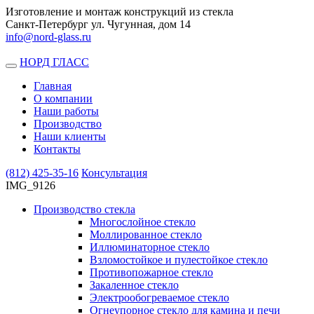
Изготовление и монтаж конструкций из стекла
Санкт-Петербург ул. Чугунная, дом 14
info@nord-glass.ru
НОРД ГЛАСС
Toggle
navigation
Главная
О компании
Наши работы
Производство
Наши клиенты
Контакты
(812)
425-35-16
Консультация
IMG_9126
Производство стекла
Многослойное стекло
Моллированное стекло
Иллюминаторное стекло
Взломостойкое и пулестойкое стекло
Противопожарное стекло
Закаленное стекло
Электрообогреваемое стекло
Огнеупорное стекло для камина и печи