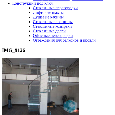
Конструкции под ключ
Стеклянные перегородки
Лифтовые шахты
Душевые кабины
Cтеклянные лестницы
Cтеклянные козырьки
Cтеклянные двери
Офисные перегородки
Ограждения для балконов и кровли
IMG_9126