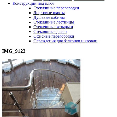
Конструкции под ключ
Стеклянные перегородки
Лифтовые шахты
Душевые кабины
Cтеклянные лестницы
Cтеклянные козырьки
Cтеклянные двери
Офисные перегородки
Ограждения для балконов и кровли
IMG_9123