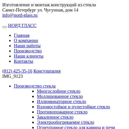
Изготовление и монтаж конструкций из стекла
Санкт-Петербург ул. Чугунная, дом 14
info@nord-glass.ru
НОРД ГЛАСС
Toggle
navigation
Главная
О компании
Наши работы
Производство
Наши клиенты
Контакты
(812)
425-35-16
Консультация
IMG_9123
Производство стекла
Многослойное стекло
Моллированное стекло
Иллюминаторное стекло
Взломостойкое и пулестойкое стекло
Противопожарное стекло
Закаленное стекло
Электрообогреваемое стекло
Огнеупорное стекло для камина и печи