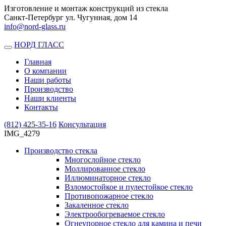
Изготовление и монтаж конструкций из стекла
Санкт-Петербург ул. Чугунная, дом 14
info@nord-glass.ru
НОРД ГЛАСС
Toggle
navigation
Главная
О компании
Наши работы
Производство
Наши клиенты
Контакты
(812)
425-35-16
Консультация
IMG_4279
Производство стекла
Многослойное стекло
Моллированное стекло
Иллюминаторное стекло
Взломостойкое и пулестойкое стекло
Противопожарное стекло
Закаленное стекло
Электрообогреваемое стекло
Огнеупорное стекло для камина и печи