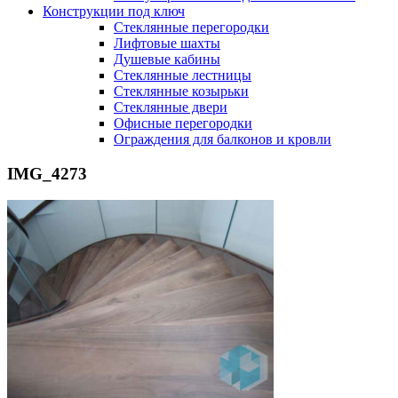
Конструкции под ключ
Стеклянные перегородки
Лифтовые шахты
Душевые кабины
Cтеклянные лестницы
Cтеклянные козырьки
Cтеклянные двери
Офисные перегородки
Ограждения для балконов и кровли
IMG_4273