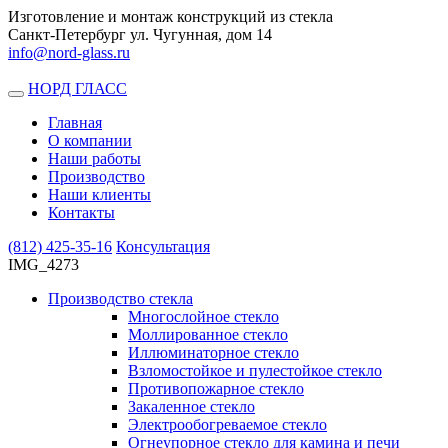
Изготовление и монтаж конструкций из стекла
Санкт-Петербург ул. Чугунная, дом 14
info@nord-glass.ru
НОРД ГЛАСС
Toggle
navigation
Главная
О компании
Наши работы
Производство
Наши клиенты
Контакты
(812)
425-35-16
Консультация
IMG_4273
Производство стекла
Многослойное стекло
Моллированное стекло
Иллюминаторное стекло
Взломостойкое и пулестойкое стекло
Противопожарное стекло
Закаленное стекло
Электрообогреваемое стекло
Огнеупорное стекло для камина и печи