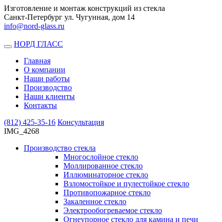
Изготовление и монтаж конструкций из стекла
Санкт-Петербург ул. Чугунная, дом 14
info@nord-glass.ru
НОРД ГЛАСС
Toggle
navigation
Главная
О компании
Наши работы
Производство
Наши клиенты
Контакты
(812)
425-35-16
Консультация
IMG_4268
Производство стекла
Многослойное стекло
Моллированное стекло
Иллюминаторное стекло
Взломостойкое и пулестойкое стекло
Противопожарное стекло
Закаленное стекло
Электрообогреваемое стекло
Огнеупорное стекло для камина и печи