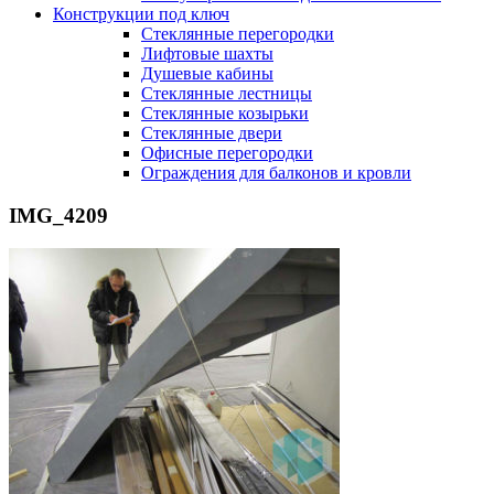
Конструкции под ключ
Стеклянные перегородки
Лифтовые шахты
Душевые кабины
Cтеклянные лестницы
Cтеклянные козырьки
Cтеклянные двери
Офисные перегородки
Ограждения для балконов и кровли
IMG_4209