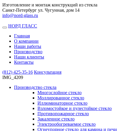
Изготовление и монтаж конструкций из стекла
Санкт-Петербург ул. Чугунная, дом 14
info@nord-glass.ru
НОРД ГЛАСС
Toggle
navigation
Главная
О компании
Наши работы
Производство
Наши клиенты
Контакты
(812)
425-35-16
Консультация
IMG_4209
Производство стекла
Многослойное стекло
Моллированное стекло
Иллюминаторное стекло
Взломостойкое и пулестойкое стекло
Противопожарное стекло
Закаленное стекло
Электрообогреваемое стекло
Огнеупорное стекло для камина и печи