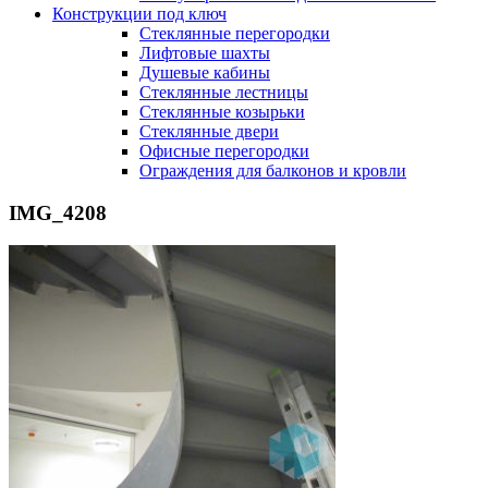
Конструкции под ключ
Стеклянные перегородки
Лифтовые шахты
Душевые кабины
Cтеклянные лестницы
Cтеклянные козырьки
Cтеклянные двери
Офисные перегородки
Ограждения для балконов и кровли
IMG_4208