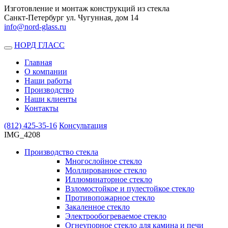
Изготовление и монтаж конструкций из стекла
Санкт-Петербург ул. Чугунная, дом 14
info@nord-glass.ru
НОРД ГЛАСС
Toggle
navigation
Главная
О компании
Наши работы
Производство
Наши клиенты
Контакты
(812)
425-35-16
Консультация
IMG_4208
Производство стекла
Многослойное стекло
Моллированное стекло
Иллюминаторное стекло
Взломостойкое и пулестойкое стекло
Противопожарное стекло
Закаленное стекло
Электрообогреваемое стекло
Огнеупорное стекло для камина и печи