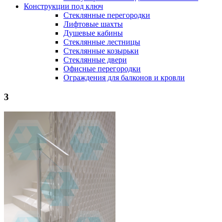
Конструкции под ключ
Стеклянные перегородки
Лифтовые шахты
Душевые кабины
Cтеклянные лестницы
Cтеклянные козырьки
Cтеклянные двери
Офисные перегородки
Ограждения для балконов и кровли
3