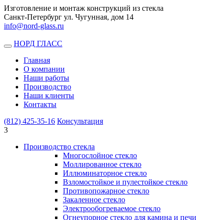
Изготовление и монтаж конструкций из стекла
Санкт-Петербург ул. Чугунная, дом 14
info@nord-glass.ru
НОРД ГЛАСС
Toggle
navigation
Главная
О компании
Наши работы
Производство
Наши клиенты
Контакты
(812)
425-35-16
Консультация
3
Производство стекла
Многослойное стекло
Моллированное стекло
Иллюминаторное стекло
Взломостойкое и пулестойкое стекло
Противопожарное стекло
Закаленное стекло
Электрообогреваемое стекло
Огнеупорное стекло для камина и печи