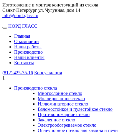
Изготовление и монтаж конструкций из стекла
Санкт-Петербург ул. Чугунная, дом 14
info@nord-glass.ru
НОРД ГЛАСС
Toggle
navigation
Главная
О компании
Наши работы
Производство
Наши клиенты
Контакты
(812)
425-35-16
Консультация
1
Производство стекла
Многослойное стекло
Моллированное стекло
Иллюминаторное стекло
Взломостойкое и пулестойкое стекло
Противопожарное стекло
Закаленное стекло
Электрообогреваемое стекло
Огнеупорное стекло для камина и печи